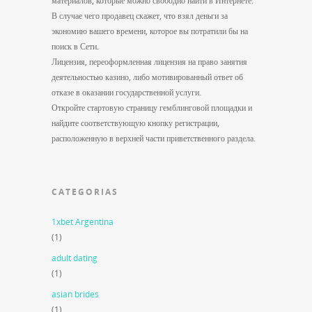
материалов, которые можно свободно найти в Интернете.
В случае чего продавец скажет, что взял деньги за
экономию вашего времени, которое вы потратили бы на
поиск в Сети.
Лицензия, переоформленная лицензия на право занятия
деятельностью казино, либо мотивированный ответ об
отказе в оказании государственной услуги.
Откройте стартовую страницу гемблинговой площадки и
найдите соответствующую кнопку регистрации,
расположенную в верхней части приветственного раздела.
CATEGORIAS
1xbet Argentina
(1)
adult dating
(1)
asian brides
(1)