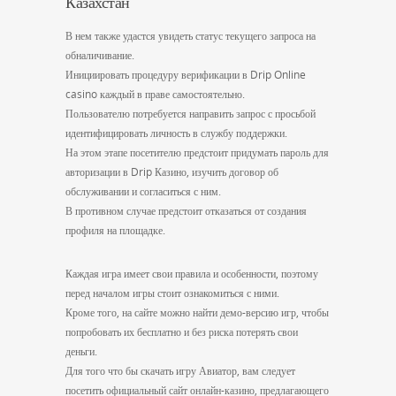
Казахстан
В нем также удастся увидеть статус текущего запроса на
обналичивание.
Инициировать процедуру верификации в Drip Online
casino каждый в праве самостоятельно.
Пользователю потребуется направить запрос с просьбой
идентифицировать личность в службу поддержки.
На этом этапе посетителю предстоит придумать пароль для
авторизации в Drip Казино, изучить договор об
обслуживании и согласиться с ним.
В противном случае предстоит отказаться от создания
профиля на площадке.
Каждая игра имеет свои правила и особенности, поэтому
перед началом игры стоит ознакомиться с ними.
Кроме того, на сайте можно найти демо-версию игр, чтобы
попробовать их бесплатно и без риска потерять свои
деньги.
Для того что бы скачать игру Авиатор, вам следует
посетить официальный сайт онлайн-казино, предлагающего