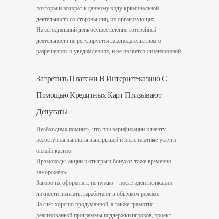
повторы и возврат к данному виду криминальной
деятельности со стороны лиц, их организующих.
На сегодняшний день осуществление лотерейной
деятельности не регулируется законодательством о
разрешениях и уведомлениях, и не является лицензионной.
Запретить Платежи В Интернет-казино С
Помощью Кредитных Карт Призывают
Депутаты
Необходимо помнить, что при верификации клиенту
недоступны выплаты выигрышей и иные платные услуги
онлайн казино.
Промокоды, акции и отыгрыш бонусов тоже временно
заморожены.
Заново их оформлять не нужно – после идентификации
личности выплаты заработают в обычном режиме.
За счет хорошо продуманной, а также грамотно
реализованной программы поддержки игроков, проект