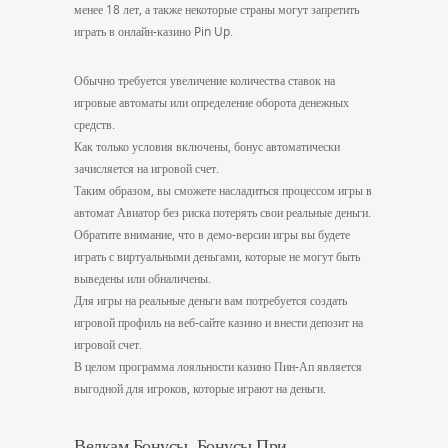
менее 18 лет, а также некоторые страны могут запретить
играть в онлайн-казино Pin Up.
Обычно требуется увеличение количества ставок на
игровые автоматы или определение оборота денежных
средств.
Как только условия включены, бонус автоматически
зачисляется на игровой счет.
Таким образом, вы сможете насладиться процессом игры в
автомат Авиатор без риска потерять свои реальные деньги.
Обратите внимание, что в демо-версии игры вы будете
играть с виртуальными деньгами, которые не могут быть
выведены или обналичены.
Для игры на реальные деньги вам потребуется создать
игровой профиль на веб-сайте казино и внести депозит на
игровой счет.
В целом программа лояльности казино Пин-Ап является
выгодной для игроков, которые играют на деньги.
Велкам Бонусы, Бонусы При