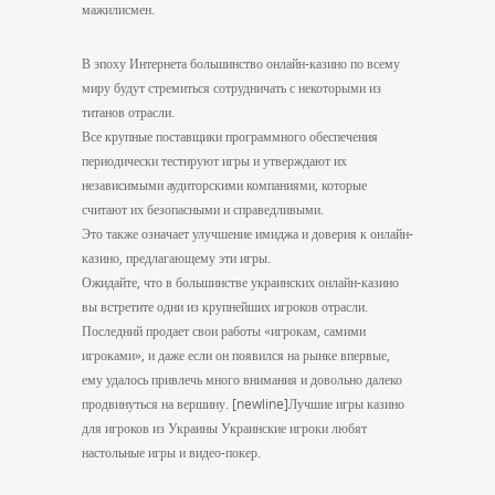
мажилисмен.
В эпоху Интернета большинство онлайн-казино по всему
миру будут стремиться сотрудничать с некоторыми из
титанов отрасли.
Все крупные поставщики программного обеспечения
периодически тестируют игры и утверждают их
независимыми аудиторскими компаниями, которые
считают их безопасными и справедливыми.
Это также означает улучшение имиджа и доверия к онлайн-
казино, предлагающему эти игры.
Ожидайте, что в большинстве украинских онлайн-казино
вы встретите одни из крупнейших игроков отрасли.
Последний продает свои работы «игрокам, самими
игроками», и даже если он появился на рынке впервые,
ему удалось привлечь много внимания и довольно далеко
продвинуться на вершину. [newline]Лучшие игры казино
для игроков из Украины Украинские игроки любят
настольные игры и видео-покер.