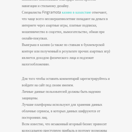
навигации и стильному дизайну.
Специалисты Fingramota
казино в казахстане
отмечают,
что чаще всего несовершеннолетние попадают на деньги в
интернете через азартные игры, платные подписки,
мошенничество в соцсетях, вымогательство, обман при
онлайн-покупках.
Выигрыш в казино (а также по ставкам в букмекерской
конторе или полученный в результате прочих азартных игр)
является доходом физического лица и подлежит
налогообложению.
Для того чтобы оставить комментарий зарегистрируйтесь и
войдите на сайт под своим именем.
Личные данные пользователей должны быть надежно
защищены.
Лучшие платформы используют для хранения данных
облачные сервисы, в которых данных шифруются от
посторонних лиц.
Всем известно, что незаконный игорный бизнес приносит
колоссальную преступную прибыль и поэтому возможны