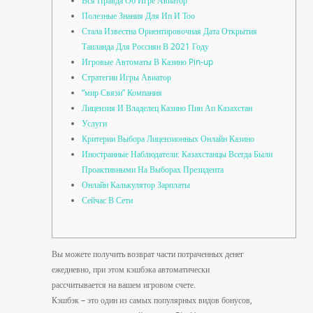
Вся Правда Об Игре Авиатор
Полезные Знания Для Ип И Тоо
Стала Известна Ориентировочная Дата Открытия
Таиланда Для Россиян В 2021 Году
Игровые Автоматы В Казино Pin-up
Стратегии Игры Авиатор
“мир Связи” Компания
Лицензия И Владелец Казино Пин Ап Казахстан
Услуги
Критерии Выбора Лицензионных Онлайн Казино
Иностранные Наблюдатели: Казахстанцы Всегда Были
Проактивными На Выборах Президента
Онлайн Калькулятор Зарплаты
Сейчас В Сети
Вы можете получить возврат части потраченных денег
ежедневно, при этом кэшбэка автоматически
рассчитывается на вашем игровом счете.
Кэшбэк – это один из самых популярных видов бонусов,