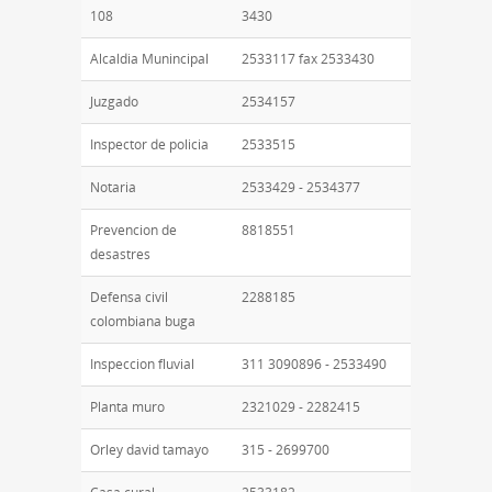
108
3430
Alcaldia Munincipal
2533117 fax 2533430
Juzgado
2534157
Inspector de policia
2533515
Notaria
2533429 - 2534377
Prevencion de
8818551
desastres
Defensa civil
2288185
colombiana buga
Inspeccion fluvial
311 3090896 - 2533490
Planta muro
2321029 - 2282415
Orley david tamayo
315 - 2699700