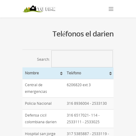
Teléfonos el darien
Search:
Nombre
Teléfono
Central de
6206820 ext 3
emergencias
Policia Nacional
316 8936004 - 2533130
Defensa cicil
316 6517021- 114 -
colombiana darien
2533111 - 2533025
Hospital san jorge
317 5385887 - 2533119 -