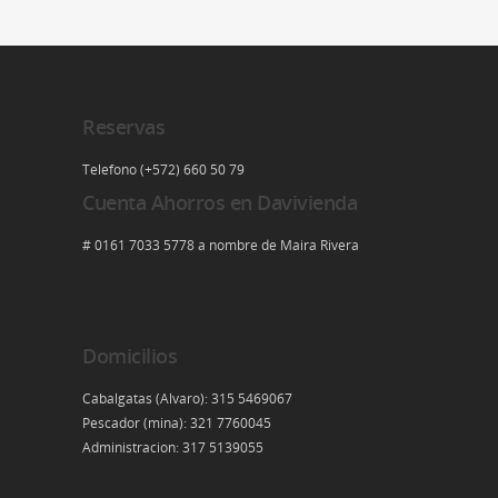
Reservas
Telefono (+572) 660 50 79
Cuenta Ahorros en Davivienda
# 0161 7033 5778 a nombre de Maira Rivera
Domicilios
Cabalgatas (Alvaro): 315 5469067
Pescador (mina): 321 7760045
Administracion: 317 5139055