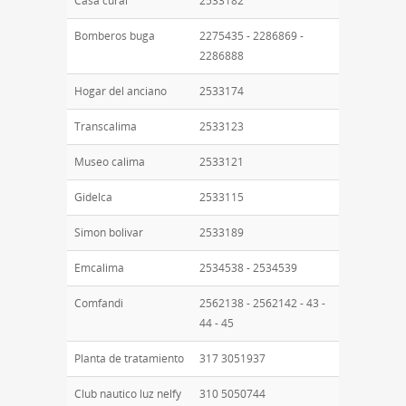
Casa cural
2533182
Bomberos buga
2275435 - 2286869 -
2286888
Hogar del anciano
2533174
Transcalima
2533123
Museo calima
2533121
Gidelca
2533115
Simon bolivar
2533189
Emcalima
2534538 - 2534539
Comfandi
2562138 - 2562142 - 43 -
44 - 45
Planta de tratamiento
317 3051937
Club nautico luz nelfy
310 5050744