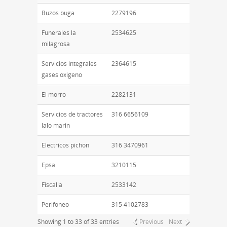
Buzos buga
2279196
Funerales la
2534625
milagrosa
Servicios integrales
2364615
gases oxigeno
El morro
2282131
Servicios de tractores
316 6656109
lalo marin
Electricos pichon
316 3470961
Epsa
3210115
Fiscalia
2533142
Perifoneo
315 4102783
Showing 1 to 33 of 33 entries
Previous
Next