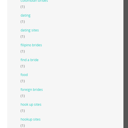
colombian brides
(1)
dating
(1)
dating sites
(1)
filipino brides
(1)
find a bride
(1)
food
(1)
foreign brides
(1)
hook up sites
(1)
hookup sites
(1)