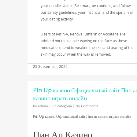
your noodle. Use it! Be smart, be cautious, and follow
our safety guidelines, your instincts, and the spirit in all
your dating activity.
Users of Retin-A, Renova, Differin or Accutane are
advised not to use hair waxing on the face as these
medications tend to weaken the skin and tearing of the
skin may occur when the wax is removed.
25 September, 2022
Pin Up казино Официальный сайт Пин а
казино играть онлайн
By
admin
|
Sin categoría
|
No Comments
Pin Up казино Официальный сайт Пин ап казино играть онлайн
Пин Ап Казино