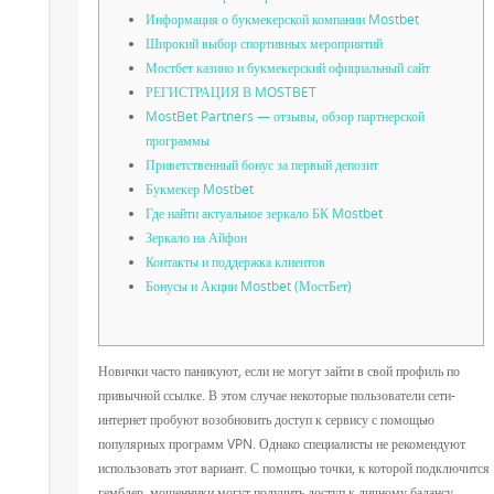
Информация о букмекерской компании Mostbet
Широкий выбор спортивных мероприятий
Мостбет казино и букмекерский официальный сайт
РЕГИСТРАЦИЯ В MOSTBET
MostBet Partners — отзывы, обзор партнерской
программы
Приветственный бонус за первый депозит
Букмекер Mostbet
Где найти актуальное зеркало БК Mostbet
Зеркало на Айфон
Контакты и поддержка клиентов
Бонусы и Акции Mostbet (МостБет)
Новички часто паникуют, если не могут зайти в свой профиль по
привычной ссылке. В этом случае некоторые пользователи сети-
интернет пробуют возобновить доступ к сервису с помощью
популярных программ VPN. Однако специалисты не рекомендуют
использовать этот вариант. С помощью точки, к которой подключится
гемблер, мошенники могут получить доступ к личному балансу,