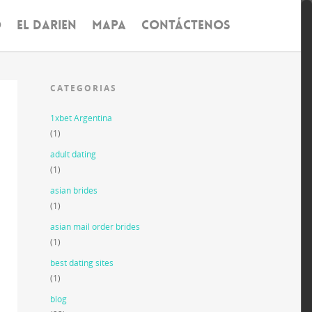
O
EL DARIEN
MAPA
CONTÁCTENOS
CATEGORIAS
1xbet Argentina
(1)
adult dating
(1)
asian brides
(1)
asian mail order brides
(1)
best dating sites
(1)
blog