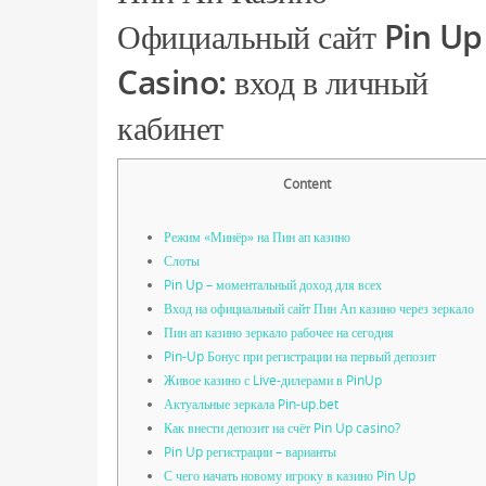
Официальный сайт Pin Up
Casino: вход в личный
кабинет
Content
Режим «Минёр» на Пин ап казино
Слоты
Pin Up – моментальный доход для всех
Вход на официальный сайт Пин Ап казино через зеркало
Пин ап казино зеркало рабочее на сегодня
Pin-Up Бонус при регистрации на первый депозит
Живое казино с Live-дилерами в PinUp
Актуальные зеркала Pin-up.bet
Как внести депозит на счёт Pin Up casino?
Pin Up регистрации – варианты
С чего начать новому игроку в казино Pin Up