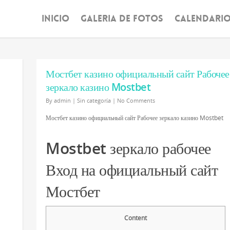
INICIO
GALERIA DE FOTOS
CALENDARI
Мостбет казино официальный сайт Рабочее
зеркало казино Mostbet
By
admin
|
Sin categoría
|
No Comments
Мостбет казино официальный сайт Рабочее зеркало казино Mostbet
Mostbet зеркало рабочее
Вход на официальный сайт
Мостбет
Content