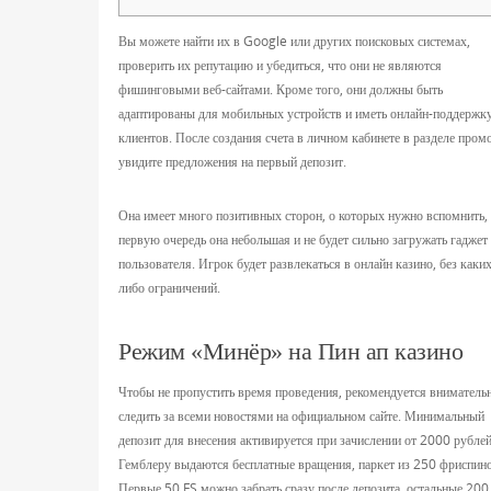
Вы можете найти их в Google или других поисковых системах,
проверить их репутацию и убедиться, что они не являются
фишинговыми веб-сайтами. Кроме того, они должны быть
адаптированы для мобильных устройств и иметь онлайн-поддержк
клиентов. После создания счета в личном кабинете в разделе пром
увидите предложения на первый депозит.
Она имеет много позитивных сторон, о которых нужно вспомнить, 
первую очередь она небольшая и не будет сильно загружать гаджет
пользователя. Игрок будет развлекаться в онлайн казино, без каки
либо ограничений.
Режим «Минёр» на Пин ап казино
Чтобы не пропустить время проведения, рекомендуется вниматель
следить за всеми новостями на официальном сайте. Минимальный
депозит для внесения активируется при зачислении от 2000 рублей
Гемблеру выдаются бесплатные вращения, паркет из 250 фриспино
Первые 50 FS можно забрать сразу после депозита, остальные 200