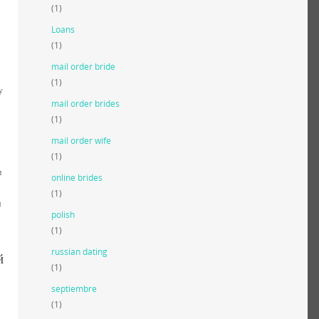
(1)
Loans
(1)
mail order bride
(1)
у
mail order brides
(1)
mail order wife
(1)
и
online brides
(1)
я
polish
(1)
russian dating
й
(1)
septiembre
(1)