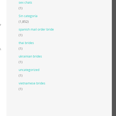
sex chats
(1)
Sin categoría
(1,852)
е
spanish mail order bride
(1)
thai brides
,
(1)
ukrainian brides
(1)
uncategorized
(1)
vietnamese brides
(1)