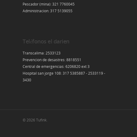
Pescador (mina): 321 7760045
Administracion: 317 5139055
Teléfonos el darien
Transcalima: 2533123
Prevencion de desastres: 8818551
Central de emergencias: 6206820 ext 3
Hospital san jorge 108: 317 5385887 - 2533119 -
3430
© 2026 Tufink.