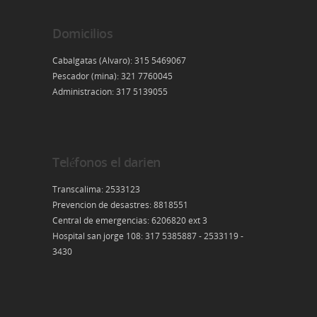
Domicilios
Cabalgatas (Alvaro): 315 5469067
Pescador (mina): 321 7760045
Administracion: 317 5139055
Teléfonos el darien
Transcalima: 2533123
Prevencion de desastres: 8818551
Central de emergencias: 6206820 ext 3
Hospital san jorge 108: 317 5385887 - 2533119 -
3430