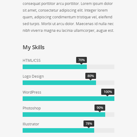
consequat porttitor arcu porttitor. Lorem ipsum dolor
sit amet, consectetur adipiscing elit. Integer lorem
quam, adipiscing condimentum tristique vel, eleifend
sed turpis. Morbi ut arcu dolor. Maecenas id nulla nec
nibh viverra magna eu lacinia ullamcorper, augue est.
My Skills
70
%
HTML/CSS
80
%
Logo Design
100
%
WordPress
90
%
Photoshop
78
%
Illustrator